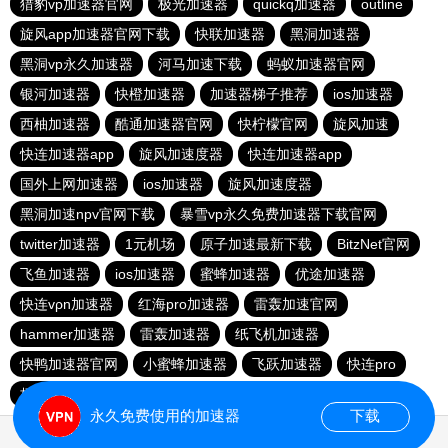
猎豹vp加速器官网
极光加速器
quickq加速器
outline
旋风app加速器官网下载
快联加速器
黑洞加速器
黑洞vp永久加速器
河马加速下载
蚂蚁加速器官网
银河加速器
快橙加速器
加速器梯子推荐
ios加速器
西柚加速器
酷通加速器官网
快柠檬官网
旋风加速
快连加速器app
旋风加速度器
快连加速器app
国外上网加速器
ios加速器
旋风加速度器
黑洞加速npv官网下载
暴雪vp永久免费加速器下载官网
twitter加速器
1元机场
原子加速最新下载
BitzNet官网
飞鱼加速器
ios加速器
蜜蜂加速器
优途加速器
快连vρn加速器
红海pro加速器
雷轰加速官网
hammer加速器
雷轰加速器
纸飞机加速器
快鸭加速器官网
小蜜蜂加速器
飞跃加速器
快连pro
极光vp加速器
vqn加速外网
永久免费使用的加速器
下载