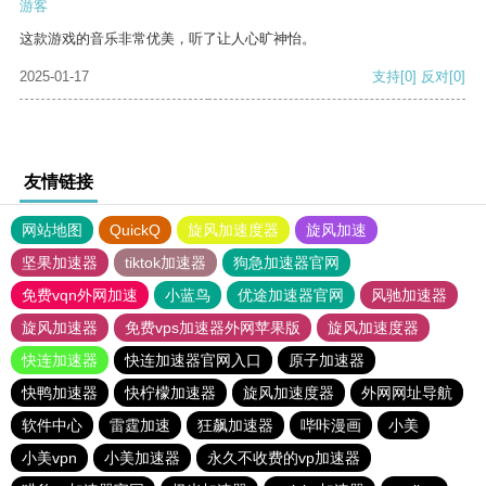
游客
这款游戏的音乐非常优美，听了让人心旷神怡。
2025-01-17
支持
[0]
反对
[0]
友情链接
网站地图
QuickQ
旋风加速度器
旋风加速
坚果加速器
tiktok加速器
狗急加速器官网
免费vqn外网加速
小蓝鸟
优途加速器官网
风驰加速器
旋风加速器
免费vps加速器外网苹果版
旋风加速度器
快连加速器
快连加速器官网入口
原子加速器
快鸭加速器
快柠檬加速器
旋风加速度器
外网网址导航
软件中心
雷霆加速
狂飙加速器
哔咔漫画
小美
小美vpn
小美加速器
永久不收费的vp加速器