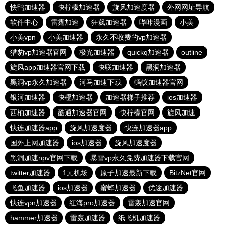
快鸭加速器
快柠檬加速器
旋风加速度器
外网网址导航
软件中心
雷霆加速
狂飙加速器
哔咔漫画
小美
小美vpn
小美加速器
永久不收费的vp加速器
猎豹vp加速器官网
极光加速器
quickq加速器
outline
旋风app加速器官网下载
快联加速器
黑洞加速器
黑洞vp永久加速器
河马加速下载
蚂蚁加速器官网
银河加速器
快橙加速器
加速器梯子推荐
ios加速器
西柚加速器
酷通加速器官网
快柠檬官网
旋风加速
快连加速器app
旋风加速度器
快连加速器app
国外上网加速器
ios加速器
旋风加速度器
黑洞加速npv官网下载
暴雪vp永久免费加速器下载官网
twitter加速器
1元机场
原子加速最新下载
BitzNet官网
飞鱼加速器
ios加速器
蜜蜂加速器
优途加速器
快连vρn加速器
红海pro加速器
雷轰加速官网
hammer加速器
雷轰加速器
纸飞机加速器