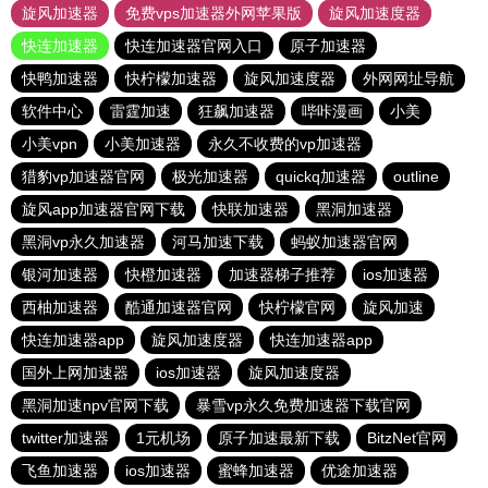
旋风加速器
免费vps加速器外网苹果版
旋风加速度器
快连加速器
快连加速器官网入口
原子加速器
快鸭加速器
快柠檬加速器
旋风加速度器
外网网址导航
软件中心
雷霆加速
狂飙加速器
哔咔漫画
小美
小美vpn
小美加速器
永久不收费的vp加速器
猎豹vp加速器官网
极光加速器
quickq加速器
outline
旋风app加速器官网下载
快联加速器
黑洞加速器
黑洞vp永久加速器
河马加速下载
蚂蚁加速器官网
银河加速器
快橙加速器
加速器梯子推荐
ios加速器
西柚加速器
酷通加速器官网
快柠檬官网
旋风加速
快连加速器app
旋风加速度器
快连加速器app
国外上网加速器
ios加速器
旋风加速度器
黑洞加速npv官网下载
暴雪vp永久免费加速器下载官网
twitter加速器
1元机场
原子加速最新下载
BitzNet官网
飞鱼加速器
ios加速器
蜜蜂加速器
优途加速器