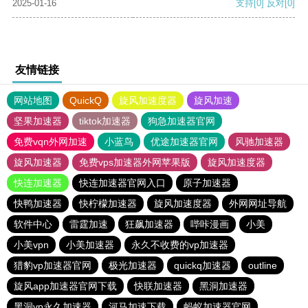
2025-01-16
支持
[0]
反对
[0]
友情链接
网站地图
QuickQ
旋风加速度器
旋风加速
坚果加速器
tiktok加速器
狗急加速器官网
免费vqn外网加速
小蓝鸟
优途加速器官网
风驰加速器
旋风加速器
免费vps加速器外网苹果版
旋风加速度器
快连加速器
快连加速器官网入口
原子加速器
快鸭加速器
快柠檬加速器
旋风加速度器
外网网址导航
软件中心
雷霆加速
狂飙加速器
哔咔漫画
小美
小美vpn
小美加速器
永久不收费的vp加速器
猎豹vp加速器官网
极光加速器
quickq加速器
outline
旋风app加速器官网下载
快联加速器
黑洞加速器
黑洞vp永久加速器
河马加速下载
蚂蚁加速器官网