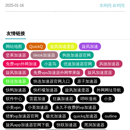
2025-01-16
支持
[0]
反对
[0]
友情链接
网站地图
QuickQ
旋风加速度器
旋风加速
坚果加速器
tiktok加速器
狗急加速器官网
免费vqn外网加速
小蓝鸟
优途加速器官网
风驰加速器
旋风加速器
免费vps加速器外网苹果版
旋风加速度器
快连加速器
快连加速器官网入口
原子加速器
快鸭加速器
快柠檬加速器
旋风加速度器
外网网址导航
软件中心
雷霆加速
狂飙加速器
哔咔漫画
小美
小美vpn
小美加速器
永久不收费的vp加速器
猎豹vp加速器官网
极光加速器
quickq加速器
outline
旋风app加速器官网下载
快联加速器
黑洞加速器