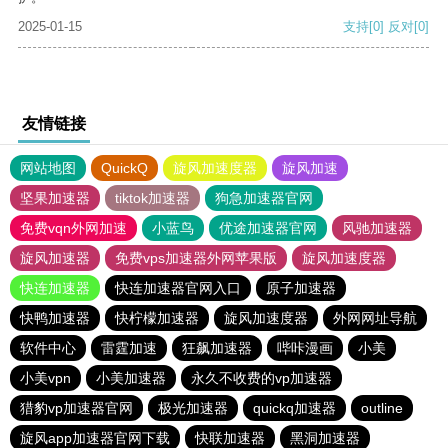
2025-01-15
支持
[0]
反对
[0]
友情链接
网站地图
QuickQ
旋风加速度器
旋风加速
坚果加速器
tiktok加速器
狗急加速器官网
免费vqn外网加速
小蓝鸟
优途加速器官网
风驰加速器
旋风加速器
免费vps加速器外网苹果版
旋风加速度器
快连加速器
快连加速器官网入口
原子加速器
快鸭加速器
快柠檬加速器
旋风加速度器
外网网址导航
软件中心
雷霆加速
狂飙加速器
哔咔漫画
小美
小美vpn
小美加速器
永久不收费的vp加速器
猎豹vp加速器官网
极光加速器
quickq加速器
outline
旋风app加速器官网下载
快联加速器
黑洞加速器