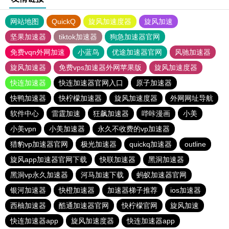
网站地图
QuickQ
旋风加速度器
旋风加速
坚果加速器
tiktok加速器
狗急加速器官网
免费vqn外网加速
小蓝鸟
优途加速器官网
风驰加速器
旋风加速器
免费vps加速器外网苹果版
旋风加速度器
快连加速器
快连加速器官网入口
原子加速器
快鸭加速器
快柠檬加速器
旋风加速度器
外网网址导航
软件中心
雷霆加速
狂飙加速器
哔咔漫画
小美
小美vpn
小美加速器
永久不收费的vp加速器
猎豹vp加速器官网
极光加速器
quickq加速器
outline
旋风app加速器官网下载
快联加速器
黑洞加速器
黑洞vp永久加速器
河马加速下载
蚂蚁加速器官网
银河加速器
快橙加速器
加速器梯子推荐
ios加速器
西柚加速器
酷通加速器官网
快柠檬官网
旋风加速
快连加速器app
旋风加速度器
快连加速器app