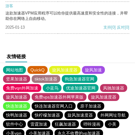
游客
这款加速器VPM应用程序可以给你提供最高速度和安全性的连接，并帮
助你在网络上自由移动。
2025-01-13
支持
[0]
反对
[0]
友情链接
网站地图
QuickQ
旋风加速度器
旋风加速
坚果加速器
tiktok加速器
狗急加速器官网
免费vqn外网加速
小蓝鸟
优途加速器官网
风驰加速器
旋风加速器
免费vps加速器外网苹果版
旋风加速度器
快连加速器
快连加速器官网入口
原子加速器
快鸭加速器
快柠檬加速器
旋风加速度器
外网网址导航
软件中心
雷霆加速
狂飙加速器
哔咔漫画
小美
小美vpn
小美加速器
永久不收费的vp加速器