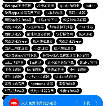
猎豹vp加速器官网
极光加速器
quickq加速器
outline
旋风app加速器官网下载
快联加速器
黑洞加速器
黑洞vp永久加速器
河马加速下载
蚂蚁加速器官网
银河加速器
快橙加速器
加速器梯子推荐
ios加速器
西柚加速器
酷通加速器官网
快柠檬官网
旋风加速
快连加速器app
旋风加速度器
快连加速器app
国外上网加速器
ios加速器
旋风加速度器
黑洞加速npv官网下载
暴雪vp永久免费加速器下载官网
twitter加速器
1元机场
原子加速最新下载
BitzNet官网
飞鱼加速器
ios加速器
蜜蜂加速器
小牛加速器
优途加速器
快连vρn加速器
红海pro加速器
雷轰加速官网
hammer加速器
雷轰加速器
纸飞机加速器
快鸭加速器官网
小蜜蜂加速器
飞跃加速器
快连pro
极光vp加速器
vqn加速外网
永久免费使用的加速器
下载