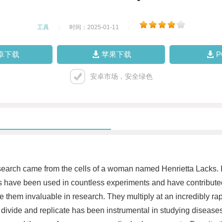
工具
|
时间：2025-01-11
|
卓下载
苹果下载
安卓市场，安全绿色
search came from the cells of a woman named Henrietta Lacks. I
ells have been used in countless experiments and have contribu
hem invaluable in research. They multiply at an incredibly rapid
ally divide and replicate has been instrumental in studying disea