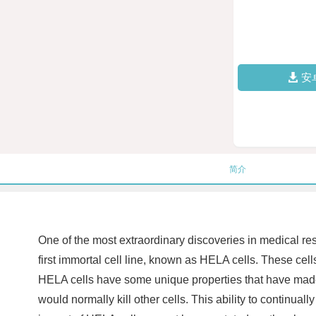
安
简介
One of the most extraordinary discoveries in medical re
first immortal cell line, known as HELA cells. These c
HELA cells have some unique properties that have made t
would normally kill other cells. This ability to continu