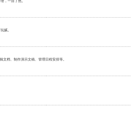
合理，一目了然。
有玩腻。
编辑文档、制作演示文稿、管理日程安排等。
。