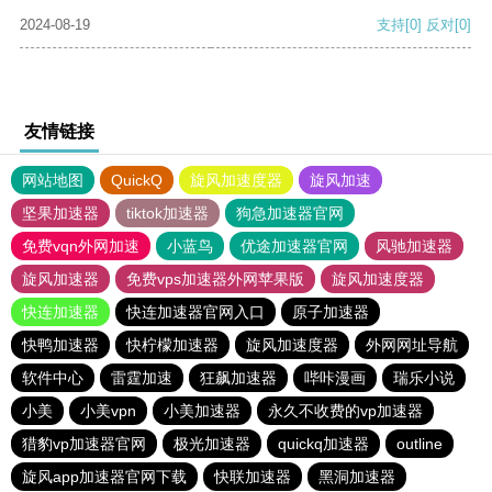
2024-08-19
支持
[0]
反对
[0]
友情链接
网站地图
QuickQ
旋风加速度器
旋风加速
坚果加速器
tiktok加速器
狗急加速器官网
免费vqn外网加速
小蓝鸟
优途加速器官网
风驰加速器
旋风加速器
免费vps加速器外网苹果版
旋风加速度器
快连加速器
快连加速器官网入口
原子加速器
快鸭加速器
快柠檬加速器
旋风加速度器
外网网址导航
软件中心
雷霆加速
狂飙加速器
哔咔漫画
瑞乐小说
小美
小美vpn
小美加速器
永久不收费的vp加速器
猎豹vp加速器官网
极光加速器
quickq加速器
outline
旋风app加速器官网下载
快联加速器
黑洞加速器