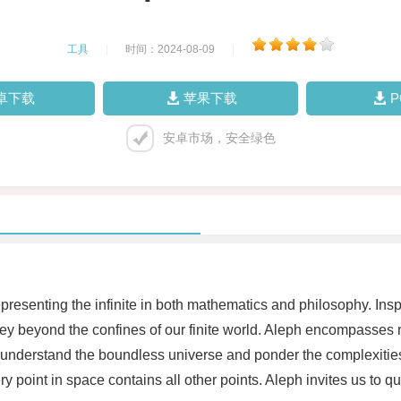
工具
|
时间：2024-08-09
|
卓下载
苹果下载
安卓市场，安全绿色
presenting the infinite in both mathematics and philosophy. Ins
ney beyond the confines of our finite world. Aleph encompasses 
 understand the boundless universe and ponder the complexities of
y point in space contains all other points. Aleph invites us to que