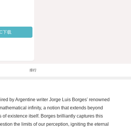
PC下载
排行
pired by Argentine writer Jorge Luis Borges' renowned
mathematical infinity, a notion that extends beyond
 existence itself. Borges brilliantly captures this
stion the limits of our perception, igniting the eternal