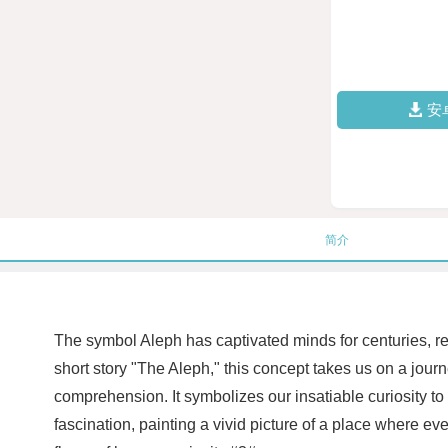
安
简介
The symbol Aleph has captivated minds for centuries, re
short story "The Aleph," this concept takes us on a jour
comprehension. It symbolizes our insatiable curiosity to
fascination, painting a vivid picture of a place where ever