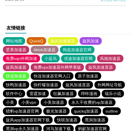
友情链接
网站地图
QuickQ
旋风加速度器
旋风加速
坚果加速器
tiktok加速器
狗急加速器官网
免费vqn外网加速
小蓝鸟
优途加速器官网
风驰加速器
旋风加速器
免费vps加速器外网苹果版
旋风加速度器
快连加速器
快连加速器官网入口
原子加速器
快鸭加速器
快柠檬加速器
旋风加速度器
外网网址导航
软件中心
雷霆加速
狂飙加速器
哔咔漫画
瑞乐小说
小美
小美vpn
小美加速器
永久不收费的vp加速器
猎豹vp加速器官网
极光加速器
quickq加速器
outline
旋风app加速器官网下载
快联加速器
黑洞加速器
黑洞vp永久加速器
河马加速下载
蚂蚁加速器官网