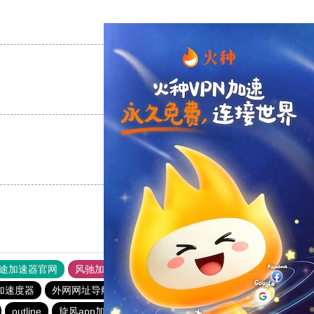
支持
[0]
反对
[0]
支持
[0]
反对
[0]
支持
[0]
反对
[0]
途加速器官网
风驰加速器
旋风加速器
加速度器
外网网址导航
软件中心
雷霆加速
狂飙加速器
outline
旋风app加速器官网下载
快联加速器