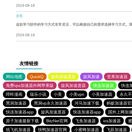
2024-08-18
游客
这款学习软件的学习方式非常灵活，可以根据自己的需求选择学习方式。
2024-08-18
友情链接
网站地图
QuickQ
旋风加速度器
旋风加速
坚果加速器
免费vps加速器外网苹果版
旋风加速度器
快连加速器
快连
哔咔漫画
瑞乐小说
小美
小美vpn
小美加速器
永久不
黑洞加速器
黑洞vp永久加速器
河马加速下载
蚂蚁加速器官
快连加速器app
旋风加速度器
快连加速器app
国外上网加
原子加速最新下载
BitzNet官网
飞鱼加速器
ios加速器
纸飞机加速器
快鸭加速器官网
小蜜蜂加速器
飞跃加速器