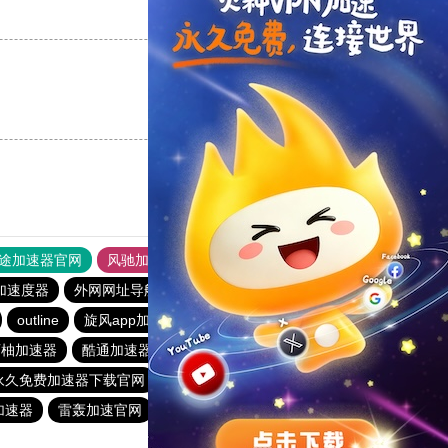
支持
[0]
反对
[0]
支持
[0]
反对
[0]
途加速器官网
风驰加速器
旋风加速器
加速度器
外网网址导航
软件中心
雷霆加速
狂飙加速器
outline
旋风app加速器官网下载
快联加速器
西柚加速器
酷通加速器官网
快柠檬官网
旋风加速
p永久免费加速器下载官网
twitter加速器
1元机场
加速器
雷轰加速官网
hammer加速器
雷轰加速器