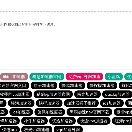
我可以根据自己的时间安排学习进度。
tiktok加速器
狗急加速器官网
免费vqn外网加速
小蓝鸟
优
加速器官网入口
原子加速器
快鸭加速器
快柠檬加速器
旋风
收费的vp加速器
猎豹vp加速器官网
极光加速器
quickq加速器
网
银河加速器
快橙加速器
加速器梯子推荐
ios加速器
速器
ios加速器
旋风加速度器
黑洞加速npv官网下载
暴雪v
蜜蜂加速器
小牛加速器
优途加速器
快连vρn加速器
红海pro
快连pro
极光vp加速器
vqn加速外网